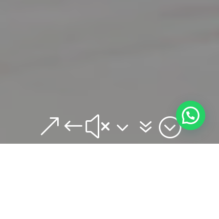
&#x37;
Soy estudiante
Tendrás a tu alcance información y herramientas
para aprender el arte de amar, buscar el bien propio